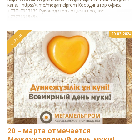
канал: https://t.me/megamelprom Координатор офиса:
+77717987139 Руководитель отдела продаж:
+77771915454
20.03.2024
СТАТЬЯ
20 – марта отмечается
Международный день муки!