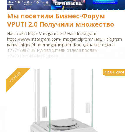
Мы посетили Бизнес-Форум
VPUTI 2.0 Получили множество
эмоций и знаний для
Наш сайт: https://megamel.kz/ Наш Instagram:
продвижения компании.
https://www.instagram.com/_megamelprom/ Наш Telegram
канал: https://t.me/megamelprom Координатор офиса:
Огромное спасибо
+77717987139 Руководитель отдела продаж:
организаторам и спикерам
+77771915454 Менеджер
форума!
12.04.2024
СТАТЬЯ