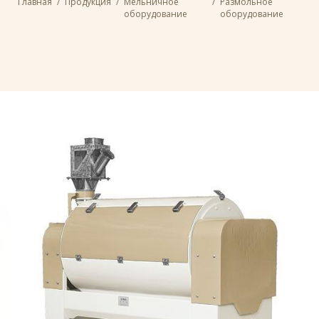
Главная
/
Продукция
/
Мельничное
/
Размольное
оборудование
оборудование